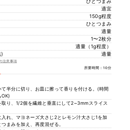
ひとつまみ
適宜
150g程度
ひとつまみ
適量
1〜2枚分
適量（1g程度）
)
適量
の注意事項
所要時間：10分
いて半分に切り、お皿に擦って香りを付ける。(時間
OK)
取り、1/2個を繊維と垂直にして2~3mmスライス
に入れ、マヨネーズ大さじ2とレモン汁大さじ1を加
とつまみを加え、再度混ぜる。