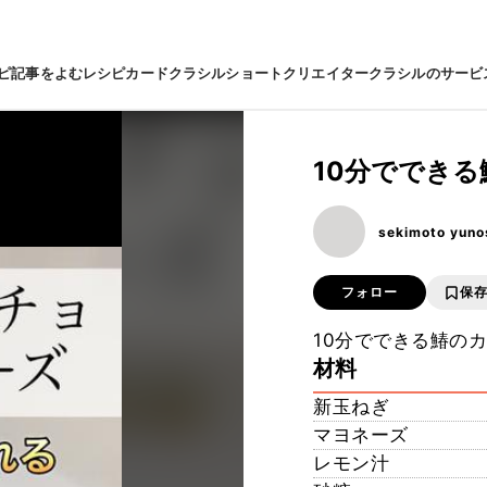
ピ
記事をよむ
レシピカード
クラシルショート
クリエイター
クラシルのサービ
10分ででき
sekimoto yuno
フォロー
保
10分でできる鰆の
材料
新玉ねぎ
マヨネーズ
レモン汁