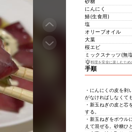
砂糖
にんにく
鰆(生食用)
塩
オリーブオイル
大葉
桜エビ
ミックスナッツ(無塩
料理を安全に楽しむため
手順
・にんにくの皮を剥
がなければしなくても
・新玉ねぎの皮と芯を
する。
・新玉ねぎをボウル
えて混ぜる。砂糖ひ