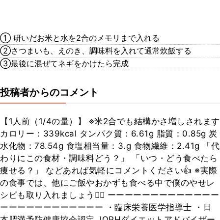
① 研いだお米と水を2合のメモリまで入れる
②さつまいも、えのき、調味料を入れて通常炊飯する
③最後に混ぜてネギをかけたら完成
投稿者からのコメント
【1人前（1/4の量）】 ※米2合でも結構かさ増しされます
カロリー：339kcal タンパク質：6.61g 脂質：0.85g 炭
水化物：78.54g 食塩相当量：3.g 食物繊維：2.41g 「代
わりにこの食材・調味料どう？」 「いつ・どう食べたら
痩せる？」 などあれば気軽にコメントください👍 ※実際
の食事では、他にご飯やおかずも食べる中で僕のやせレ
シピも取り入れましょう🙆‍♂️ ーーーーーーーーーーーーー
ーーーーーーーーーーーー ・臨床栄養医学指導士 ・日
本肥満予防健康協会認定 JOPHダイエットアドバイザー