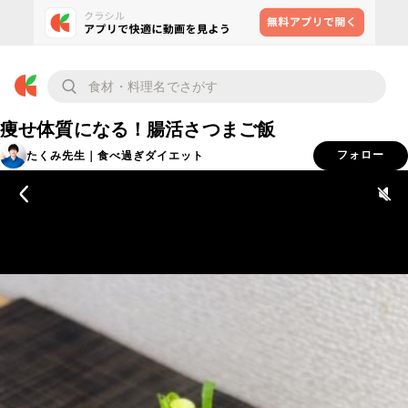
痩せ体質になる！腸活さつまご飯
たくみ先生｜食べ過ぎダイエット
フォロー