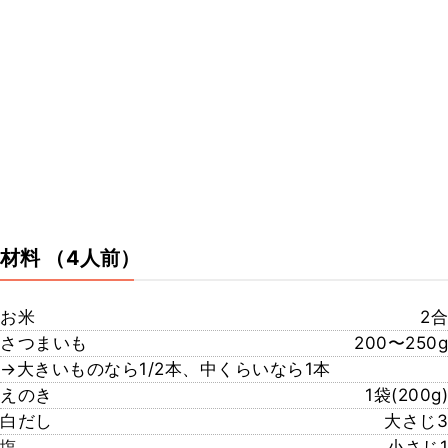
材料
（4人前）
お米
2合
さつまいも
200〜250g
→大きいものなら1/2本、中くらいなら1本
えのき
1袋(200g)
白だし
大さじ3
塩
小さじ1