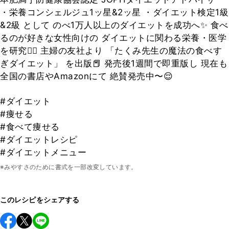
・栄養コンシェルジュ1ッ星&2ッ星 ・ダイエット検定1級
&2級 として のべ1万人以上のダイエットを成功へ✨ 食べ
るのが好きな女性向けの ダイエットに関わる栄養・医学
を研究👨‍⚕️ 主婦の友社より 「たくみ先生の魔法の食べす
ぎダイエット」 を出版📕 発売後1週間で即重版し 現在も
全国の書店やAmazonにて 絶賛発売中〜😌
#ダイエット
#痩せる
#食べて痩せる
#ダイエットレシピ
#ダイエットメニュー
※みやすさのために書式を一部改変しています。
このレシピをシェアする