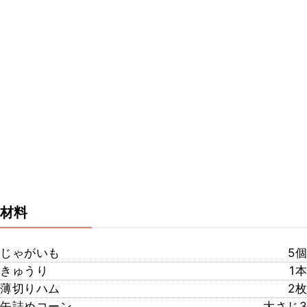
材料
じゃがいも
5個
きゅうり
1本
薄切りハム
2枚
缶詰めコーン
大さじ3