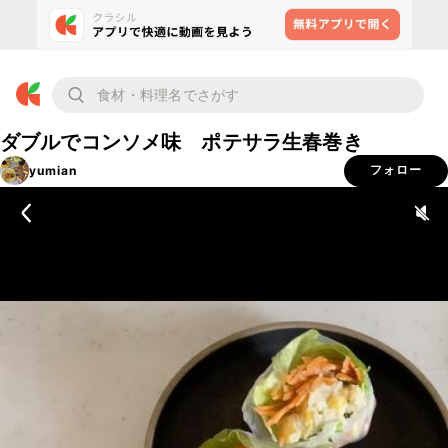
ダブルでコンソメ味 ポテサラ生春巻き
yumian
フォロー