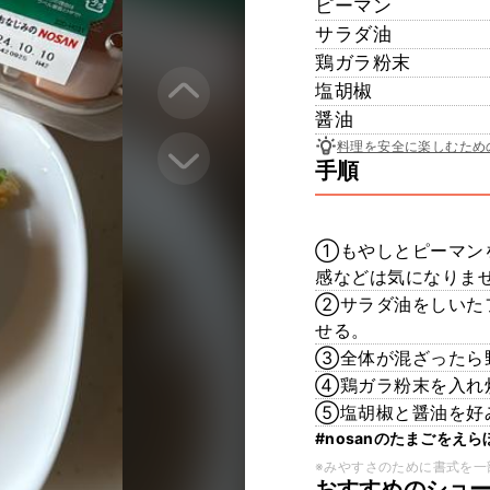
ピーマン
サラダ油
鶏ガラ粉末
塩胡椒
醤油
料理を安全に楽しむため
手順
①もやしとピーマン
感などは気になりま
②サラダ油をしいた
せる。
③全体が混ざったら
④鶏ガラ粉末を入れ
⑤塩胡椒と醤油を好
#nosanのたまごをえら
※みやすさのために書式を一
おすすめのショ