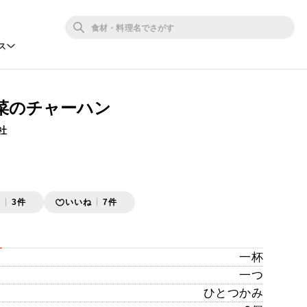
ス
菜のチャーハン
社
存
3件
いいね
7件
一杯
一つ
ひとつかみ