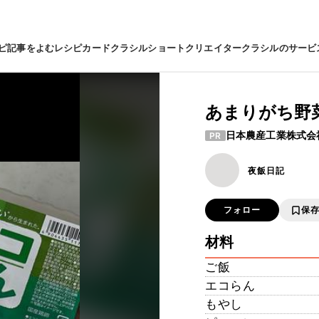
ピ
記事をよむ
レシピカード
クラシルショート
クリエイター
クラシルのサービ
あまりがち野
日本農産工業株式会
PR
夜飯日記
フォロー
保
材料
ご飯
エコらん
もやし