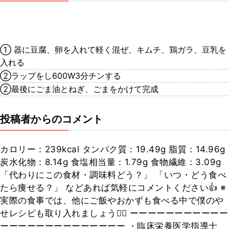
① 器に豆腐、卵を入れて軽く混ぜ、キムチ、鶏ガラ、豆乳を
入れる
②ラップをし600W3分チンする
②最後にごま油とねぎ、ごまをかけて完成
投稿者からのコメント
カロリー：239kcal タンパク質：19.49g 脂質：14.96g
炭水化物：8.14g 食塩相当量：1.79g 食物繊維：3.09g
「代わりにこの食材・調味料どう？」 「いつ・どう食べ
たら痩せる？」 などあれば気軽にコメントください👍 ※
実際の食事では、他にご飯やおかずも食べる中で僕のや
せレシピも取り入れましょう🙆‍♂️ ーーーーーーーーーーー
ーーーーーーーーーーーーーー ・臨床栄養医学指導士