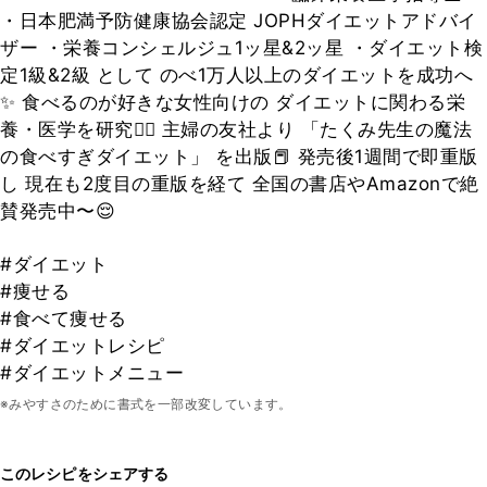
・日本肥満予防健康協会認定 JOPHダイエットアドバイ
ザー ・栄養コンシェルジュ1ッ星&2ッ星 ・ダイエット検
定1級&2級 として のべ1万人以上のダイエットを成功へ
✨ 食べるのが好きな女性向けの ダイエットに関わる栄
養・医学を研究👨‍⚕️ 主婦の友社より 「たくみ先生の魔法
の食べすぎダイエット」 を出版📕 発売後1週間で即重版
し 現在も2度目の重版を経て 全国の書店やAmazonで絶
賛発売中〜😌
#ダイエット
#痩せる
#食べて痩せる
#ダイエットレシピ
#ダイエットメニュー
※みやすさのために書式を一部改変しています。
このレシピをシェアする