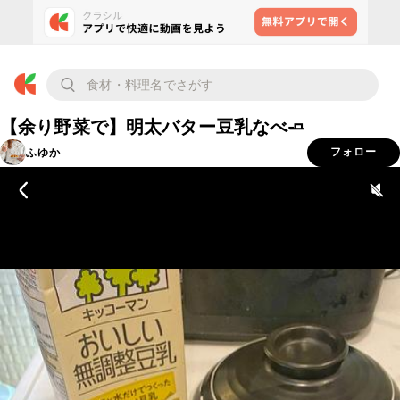
【余り野菜で】明太バター豆乳なべ🧈
ふゆか
フォロー