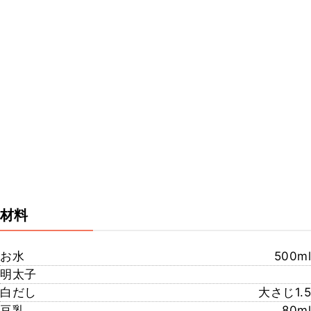
材料
お水
500ml
明太子
白だし
大さじ1.5
豆乳
80ml