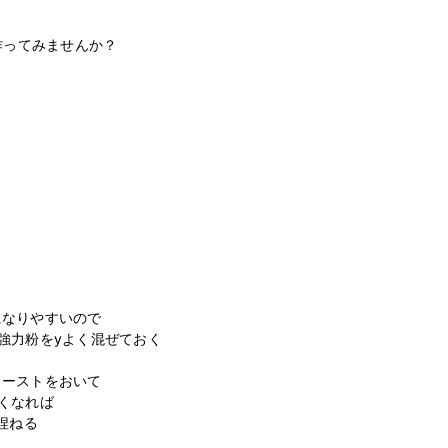
作ってみませんか？

なりやすいので

強力粉をyよく混ぜておく

ーストをおいて

くなれば

捏ねる
