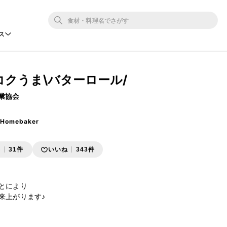
ス
でコクうま\バターロール/
業協会
 Homebaker
存
31件
いいね
343件
とにより

上がります♪
