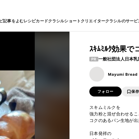
ピ
記事をよむ
レシピカード
クラシルショート
クリエイター
クラシルのサービ
ｽｷﾑﾐﾙｸ効果
一般社団法人日本乳
PR
Mayumi Bread
フォロー
保
スキムミルクを

強力粉と混ぜ合わせるこ
コクのあるパン生地が出来
日本発祥の
