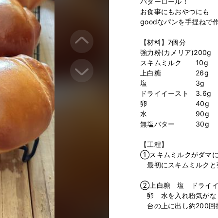
バターロール！

お食事にもおやつにも

goodなパンを手捏ねで
【材料】7個分

強力粉(カメリア)200g

スキムミルク　　10g

上白糖　　　　　26g

塩　　　　　　　3g

ドライイースト　3.6g

卵　　　　　　　40g

水　　　　　　　90g

無塩バター　　　30g

【工程】

①スキムミルクがダマに
　最初にスキムミルクと
②上白糖　塩　ドライイ
　卵　水を入れ粉気がな
　台の上に出し約200回