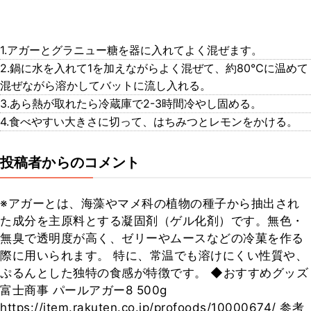
1.アガーとグラニュー糖を器に入れてよく混ぜます。
2.鍋に水を入れて1を加えながらよく混ぜて、約80℃に温めて
混ぜながら溶かしてバットに流し入れる。
3.あら熱が取れたら冷蔵庫で2-3時間冷やし固める。
4.食べやすい大きさに切って、はちみつとレモンをかける。
投稿者からのコメント
※アガーとは、海藻やマメ科の植物の種子から抽出され
た成分を主原料とする凝固剤（ゲル化剤）です。無色・
無臭で透明度が高く、ゼリーやムースなどの冷菓を作る
際に用いられます。 特に、常温でも溶けにくい性質や、
ぷるんとした独特の食感が特徴です。 ◆おすすめグッズ
富士商事 パールアガー8 500g
https://item.rakuten.co.jp/profoods/10000674/ 参考