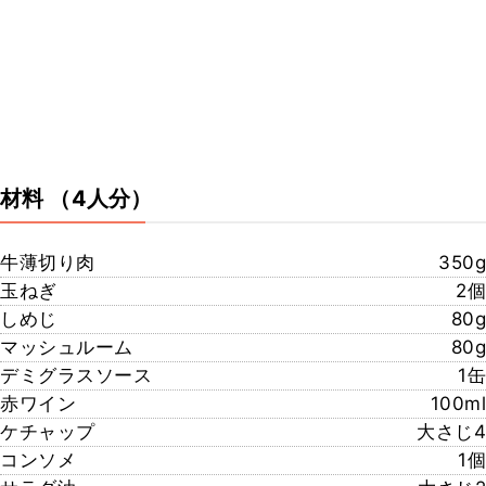
材料
（4人分）
牛薄切り肉
350g
玉ねぎ
2個
しめじ
80g
マッシュルーム
80g
デミグラスソース
1缶
赤ワイン
100ml
ケチャップ
大さじ4
コンソメ
1個