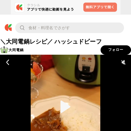
＼大同電鍋レシピ／ ハッシュドビーフ
大同電鍋
フォロー