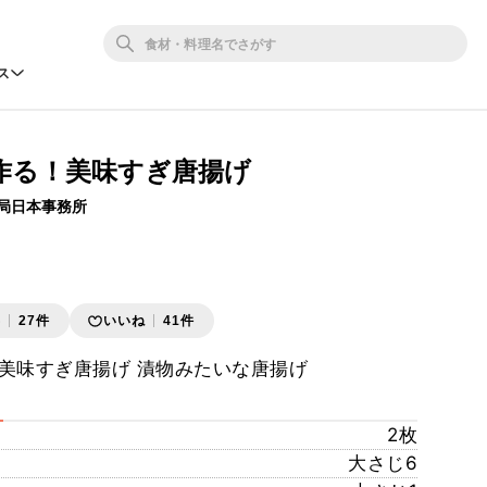
ス
作る！美味すぎ唐揚げ
局日本事務所
存
27件
いいね
41件
美味すぎ唐揚げ 漬物みたいな唐揚げ
2枚
大さじ6