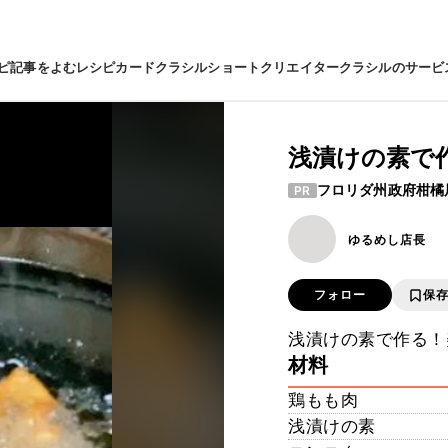
ピ
記事をよむ
レシピカード
クラシルショート
クリエイター
クラシルのサービ
浅漬けの素で
フロリダ州政府柑橘
PR
ゆるめし店長
フォロー
保
浅漬けの素で作る！
材料
鶏もも肉
浅漬けの素