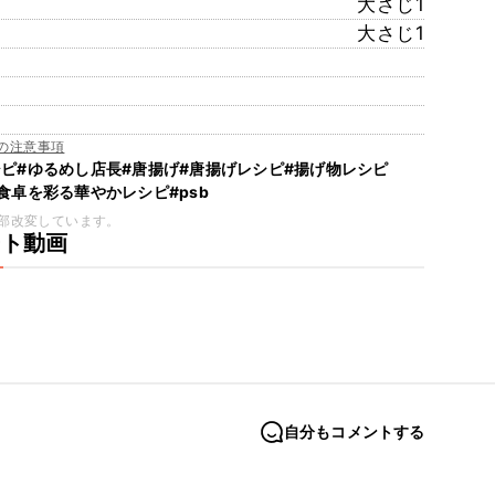
大さじ1
大さじ1
の注意事項
シピ
#ゆるめし店長
#唐揚げ
#唐揚げレシピ
#揚げ物レシピ
#食卓を彩る華やかレシピ
#psb
部改変しています。
ート動画
自分もコメントする