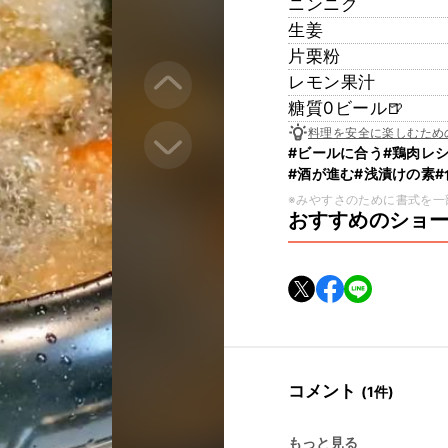
ニンニク
生姜
片栗粉
レモン果汁
糖質0ビール🍺
料理を安全に楽しむため
#ビールに合う
#鶏肉レ
#酒が進む
#浅漬けの素
※みやすさのために書式を一
おすすめのショ
コメント
(1件)
もっと見る