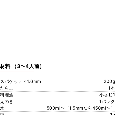
材料
（3〜4人前）
スパゲッティ1.6mm
200g
たらこ
1本
料理酒
小さじ1
えのき
1パック
水
500ml〜（1.5mmなら450ml〜）
塩
2g