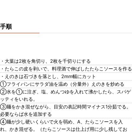
手順
・大葉は2枚を角切り、2枚を千切りにする
・たらこの皮を剥いで、料理酒で伸ばしたたらこソースを作る
・えのきは石づきを落とし、2mm幅にカット
①フライパンにサラダ油を温め（分量外）えのきを炒める
②水を①に注ぎ、塩、めんつゆを入れて沸かしたら、スパゲ
ッティをいれる。
③麺をかき混ぜながら、目安の表記時間マイナス1分茹でる。
必要ならば水を追加する
④麺が少し硬いくらいで火を弱め、A、たらこソースを入
れ、かき混ぜる。（たらこソースは仕上げ用に少し残してお