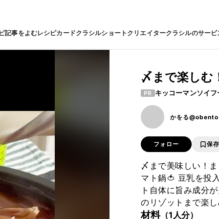
ピ
記事をよむ
レシピカード
クラシルショート
クリエイター
クラシルのサービ
〆まで楽しむ
キッコーマンソイフ
PR
かをる@obento
フォロー
保
〆まで美味しい！ま
マト鍋🍅 豆乳を投入
ト自体に旨み成分が
のリゾットまで楽し
材料
（1人分）