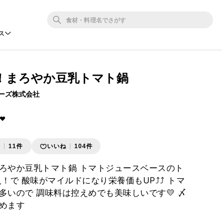
ス
！まろやか豆乳トマト鍋
ーズ株式会社
❤︎
存
11件
いいね
104件
ろやか豆乳トマト鍋 トマトジュースベースのト
！で 酸味がマイルドになり栄養価もUP⤴︎⤴︎ トマ
多いので 調味料は控えめでも美味しいです💛 〆
めます