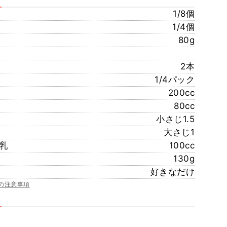
1/8個
1/4個
80g
2本
1/4パック
200cc
80cc
小さじ1.5
大さじ1
乳
100cc
130g
好きなだけ
の注意事項