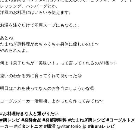
レッシング、ハンバーグとか、
洋風のお料理にはいろいろ使えます。
お湯を注ぐだけで即席スープにもなるよ。
あとね、
たまねぎ麹料理がめちゃくちゃ身体に優しいのよ〜
やめられんよ。
何より息子たちが「美味い！」って言ってくれるのが1番✨✨
違いのわかる男に育ってくれて良かった😆
明日はこれを使ってなんのお弁当にしようかな🤔
ヨーグルメーカー活用術、よかったら作ってみてね〜
#お料理好きな人と繋がりたい
#麹レシピ
#発酵食品
#発酵調味料
#たまねぎ麹レシピ
#ヨーグルトメ
ーカー
#ビタントニオ
#腸活
@vitantonio_jp
#ikuraレシピ