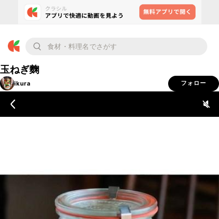
玉ねぎ麴
ikura
フォロー