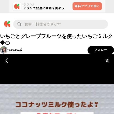
いちごとグレープフルーツを使ったいちごミルク
🍓🍊
takako🍎
フォロー