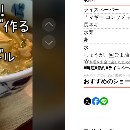
ライスペーパー
「マギー コンソメ 
長ネギ
水菜
卵
水
しょうが、￼ごま油
料理を安全に楽しむため
#時短
#節約
#ライスペー
※みやすさのために書式を一
おすすめのショ