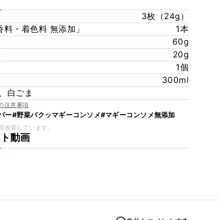
3枚（24g）
香料・着色料 無添加」
1本
60g
20g
1個
300ml
、白ごま
の注意事項
パー
#野菜パクッマギーコンソメ
#マギーコンソメ無添加
部改変しています。
ート動画