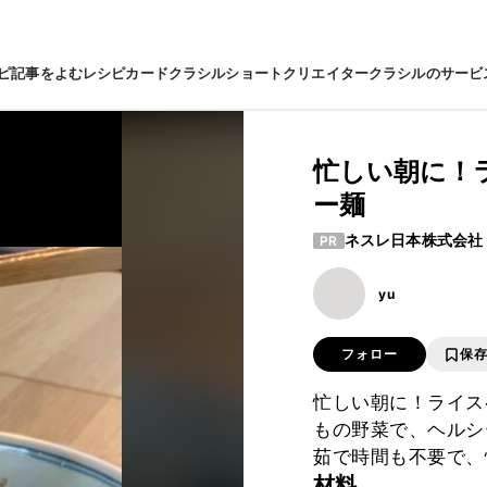
ピ
記事をよむ
レシピカード
クラシルショート
クリエイター
クラシルのサービ
忙しい朝に！
ー麺
ネスレ日本株式会社
PR
yu
フォロー
保
忙しい朝に！ライス
もの野菜で、ヘルシ
茹で時間も不要で、
材料