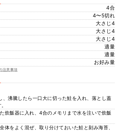
4合
4〜5切れ
大さじ4
大さじ4
大さじ4
適量
適量
お好み量
の注意事項
熱し、沸騰したら一口大に切った鮭を入れ、落とし蓋
す。
った炊飯器に入れ、4合のメモリまで水を注いで炊飯
、全体をよく混ぜ、取り分けておいた鮭と刻み海苔、