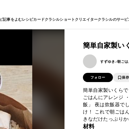
ピ
記事をよむ
レシピカード
クラシルショート
クリエイター
クラシルのサービ
簡単自家製い
すずゆき♪朝ごは
フォロー
保
簡単自家製いくらで
ごはんにアレンジ 
飯」 夜は炊飯器で
け！ これで朝ごは
きなだけたっぷりか
材料