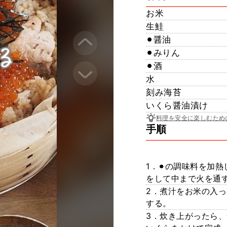
お米
生鮭
⚫︎醤油
⚫︎みりん
⚫︎酒
水
刻み海苔
いくら醤油漬け
料理を安全に楽しむため
手順
1．⚫︎の調味料を加
をして中まで火を通
2．煮汁をお米の入
する。
3．炊き上がったら