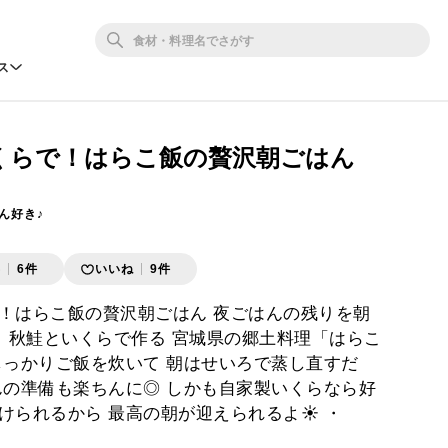
ス
くらで！はらこ飯の贅沢朝ごはん
ん好き♪
存
6件
いいね
9件
！はらこ飯の贅沢朝ごはん 夜ごはんの残りを朝
・ 秋鮭といくらで作る 宮城県の郷土料理「はらこ
しっかりご飯を炊いて 朝はせいろで蒸し直すだ
んの準備も楽ちんに◎ しかも自家製いくらなら好
けられるから 最高の朝が迎えられるよ☀️ ・