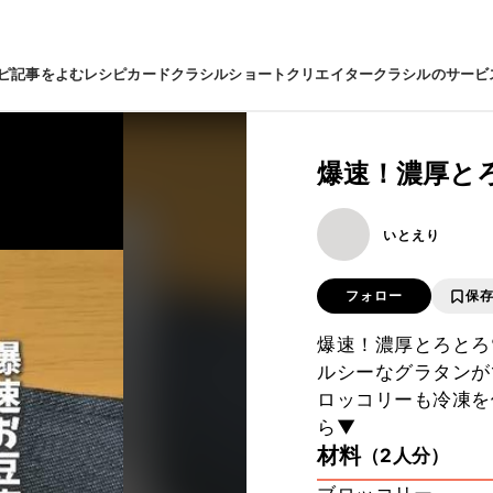
ピ
記事をよむ
レシピカード
クラシルショート
クリエイター
クラシルのサービ
爆速！濃厚と
いとえり
フォロー
保
爆速！濃厚とろとろ
ルシーなグラタンが
ロッコリーも冷凍を
ら▼
材料
（2人分）