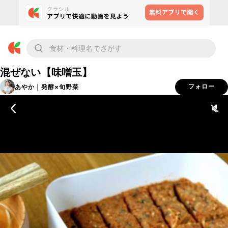
混ぜない【味噌玉】
あやか｜発酵×旬野菜
フォロー