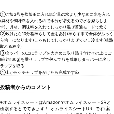
①ご飯3号を炊飯釜に入れ規定量の水より少なめに水を入れ
(具材や調味料を入れるので水分が増えるので水を減らしま
す)、具材、調味料を入れてしっかり混ぜ普通モードで炊く
②炊けたら10分程蒸らして蓋をあけ(蒸らす事で全体がふっく
ら均一になります)しゃもじでしっかりまぜて少し冷ます(粗熱
取れる程度)
③タッパーの上にラップを大きめに取り貼り付けその上にご
飯(約160g)を乗せラップで包んで形を成形しタッパーに戻し
ラップを取る
④上からケチャップをかけたら完成です👍
投稿者からのコメント
※オムライスシートはAmazonでオムライスシートSRと
検索するとでてきます！ オムライスシートURLです(案