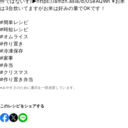
件ではないす)▶︎https://amzn.asia/d/0SeAQWn ※お米
は3合炊いてますがお米は好みの量でOKです！
#簡単レシピ
#時短レシピ
#オムライス
#作り置き
#冷凍保存
#家事
#弁当
#クリスマス
#作り置き弁当
※みやすさのために書式を一部改変しています。
このレシピをシェアする