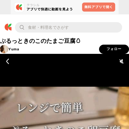
ぷるっときのこのたまご豆腐🥚
Yuma
フォロー