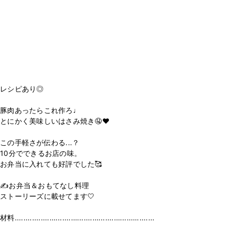
レシピあり◎
ㅤㅤㅤㅤㅤㅤㅤㅤㅤㅤㅤㅤㅤ
豚肉あったらこれ作ろ♩
とにかく美味しいはさみ焼き🤤❤︎
ㅤㅤㅤㅤㅤㅤㅤㅤㅤㅤㅤㅤㅤ
この手軽さが伝わる...？
10分でできるお店の味。
お弁当に入れても好評でした🥰
ㅤㅤㅤㅤㅤㅤㅤㅤㅤㅤㅤㅤㅤ
✍️お弁当＆おもてなし料理
ストーリーズに載せてます🤍ㅤㅤㅤㅤㅤㅤㅤㅤ
材料.................….......….......….......….....….......
ㅤㅤㅤㅤㅤㅤㅤㅤㅤㅤㅤㅤㅤ