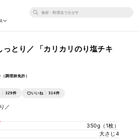
ス
しっとり／ 「カリカリのり塩チキ
ン（調理師免許）
存
329件
いいね
314件
り／
350g（1枚）
大さじ4