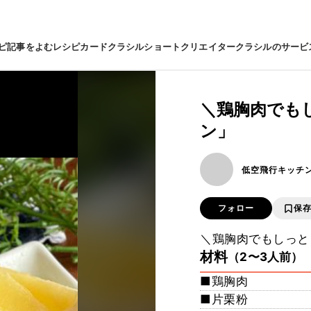
ピ
記事をよむ
レシピカード
クラシルショート
クリエイター
クラシルのサービ
＼鶏胸肉でも
ン」
低空飛行キッチ
フォロー
保
＼鶏胸肉でもしっと
材料
（2〜3人前）
■鶏胸肉
■片栗粉