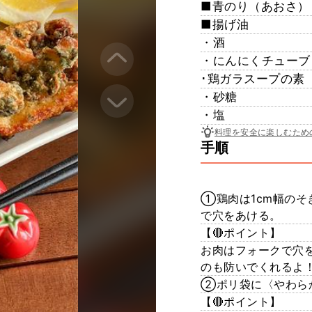
■青のり（あおさ）
■揚げ油
・酒
・にんにくチューブ
･鶏ガラスープの素
・砂糖
・塩
料理を安全に楽しむため
手順
①鶏肉は1cm幅の
で穴をあける。
【🔴ポイント】
お肉はフォークで穴
のも防いでくれるよ
②ポリ袋に〈やわら
【🔴ポイント】