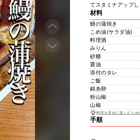
てスタミナアップしよ⤴︎
材料
鰻の蒲焼き
こめ油(サラダ油)
料理酒
みりん
砂糖
醤油
添付のタレ
ご飯
錦糸卵
粉山椒
山椒
料理を安全に楽しむため
手順