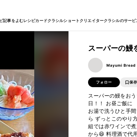
ピ
記事をよむ
レシピカード
クラシルショート
クリエイター
クラシルのサービ
スーパーの鰻
Mayumi Bread
フォロー
保
スーパーの鰻をおう
日！！ お昼ご飯に 
お湯で洗うひと手間
ら ずっとこのやり
組では赤ワインで煮
から😆 料理酒で代