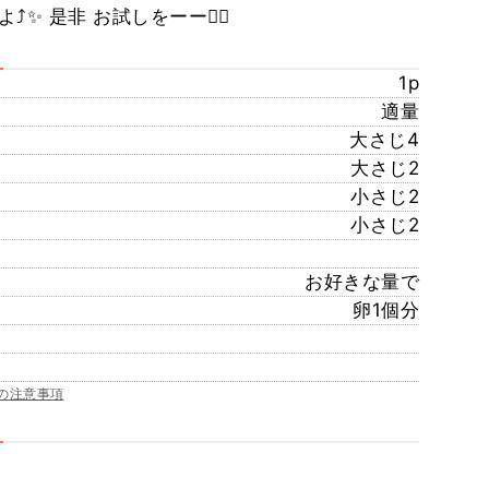
✨ 是非 お試しをーー🙋‍♀️
1p
適量
大さじ4
大さじ2
小さじ2
小さじ2
お好きな量で
卵1個分
の注意事項