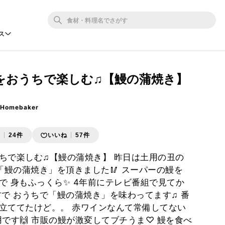
ス
をおうちで楽しむ♫【鰻の蒲焼き】
 Homebaker
存
24件
いいね
57件
ちで楽しむ♫【鰻の蒲焼き】 昨日は土用の丑の
「鰻の蒲焼き」を頂きました🥢 スーパーの鰻を
で 身もふっくら✨ 4年前にテレビ番組で見てか
方で おうちで「鰻の蒲焼き」を味わってます♫ 番
立ててたけど。。 赤ワインなんて常備してない
用です🙌 市販の鰻が激変してブチうま♡ 鰻を食べ