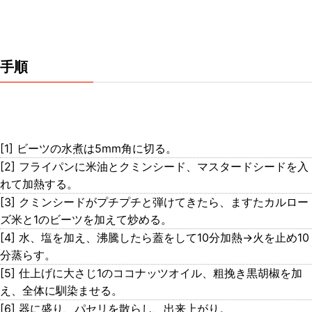
手順
[1] ビーツの水煮は5mm角に切る。
[2] フライパンに米油とクミンシード、マスタードシードを入
れて加熱する。
[3] クミンシードがプチプチと弾けてきたら、ますたカルロー
ズ米と1のビーツを加えて炒める。
[4] 水、塩を加え、沸騰したら蓋をして10分加熱→火を止め10
分蒸らす。
[5] 仕上げに大さじ1のココナッツオイル、粗挽き黒胡椒を加
え、全体に馴染ませる。
[6] 器に盛り、パセリを散らし、出来上がり。