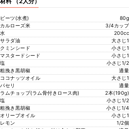
材料
（2人分）
ビーツ(水煮)
80g
カルローズ米
3/4カップ
水
200cc
サラダ油
大さじ1
クミンシード
小さじ1
マスタードシード
小さじ1
塩
小さじ1/2
粗挽き黒胡椒
適量
ココナッツオイル
大さじ1
パセリ
適量
ラムチョップ(ラム骨付きロース肉)
2本(190g)
塩
小さじ1/2
粗挽き黒胡椒
小さじ1/4
オリーブオイル
小さじ1
レモン
1/2個