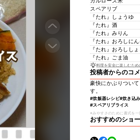
カルローズ米
スペアリブ
『たれ』しょうゆ
『たれ』酒
『たれ』みりん
『たれ』おろしにん
『たれ』おろししょ
『たれ』ごま油
料理を安全に楽しむため
投稿者からのコ
豪快にかぶりついて
す。
#炊飯器レシピ
#炊き込
#スペアリブライス
※みやすさのために書式を一
おすすめのショ