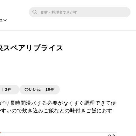
ス
快スペアリブライス
存
2件
いいね
10件
だり長時間浸水する必要がなくすぐ調理できて便
やすいので炊き込みご飯などの味付きご飯におす