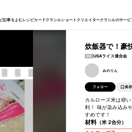
ピ
記事をよむ
レシピカード
クラシルショート
クリエイター
クラシルのサービ
炊飯器で！豪
USAライス連合会
PR
みのりん
フォロー
保
カルローズ米は研い
利！ 味が染み込み
すめです！
材料
（米 2合分）