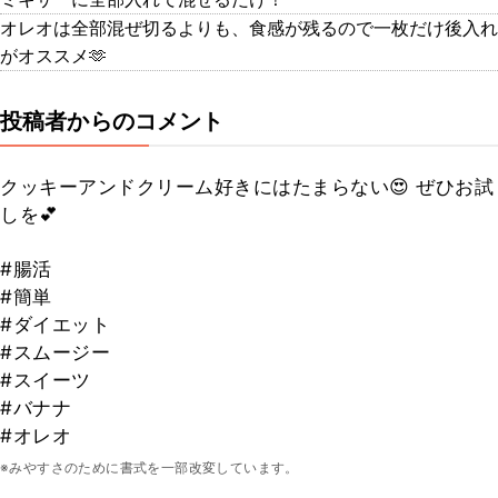
オレオは全部混ぜ切るよりも、食感が残るので一枚だけ後入れ
がオススメ🫶
投稿者からのコメント
クッキーアンドクリーム好きにはたまらない😍 ぜひお試
しを💕
#腸活
#簡単
#ダイエット
#スムージー
#スイーツ
#バナナ
#オレオ
※みやすさのために書式を一部改変しています。