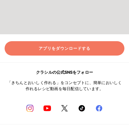
アプリをダウンロードする
クラシルの公式SNSをフォロー
「きちんとおいしく作れる」をコンセプトに、簡単においしく
作れるレシピ動画を毎日配信しています。