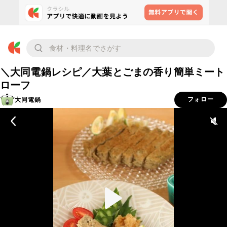
＼大同電鍋レシピ／大葉とごまの香り簡単ミート
ローフ
大同電鍋
フォロー