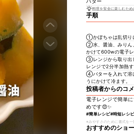
バター
料理を安全に楽しむため
手順
①かぼちゃは乱切り
②水、醤油、みりん
かけて600wの電子
③レンジから取り出
レンジで2分半加熱す
④バターを入れて溶
うにかけて冷ます。
投稿者からのコ
電子レンジで簡単に
めです😍✨
#簡単レシピ
#時短レシ
※みやすさのために書式を一
おすすめのショ