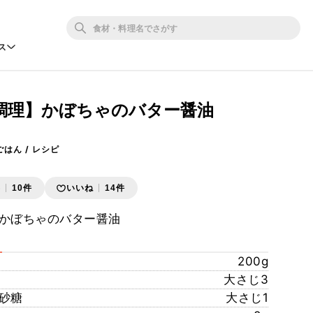
ス
調理】かぼちゃのバター醤油
ちごはん / レシピ
存
10件
いいね
14件
かぼちゃのバター醤油
200g
大さじ3
砂糖
大さじ1