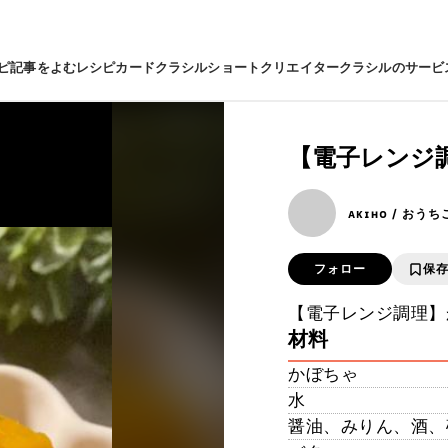
ピ
記事をよむ
レシピカード
クラシルショート
クリエイター
クラシルのサービ
【電子レンジ
ᴀᴋɪʜᴏ / おう
フォロー
保
【電子レンジ調理】
材料
かぼちゃ
水
醤油、みりん、酒、