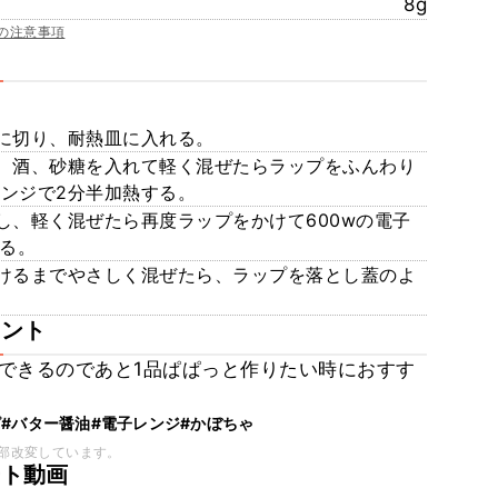
8g
の注意事項
に切り、耐熱皿に入れる。
、酒、砂糖を入れて軽く混ぜたらラップをふんわり
レンジで2分半加熱する。
し、軽く混ぜたら再度ラップをかけて600wの電子
る。
けるまでやさしく混ぜたら、ラップを落とし蓋のよ
メント
できるのであと1品ぱぱっと作りたい時におすす
ピ
#バター醤油
#電子レンジ
#かぼちゃ
部改変しています。
ート動画