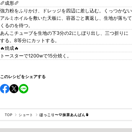
🥖成形🥖
強力粉をふりかけ、ドレッジを四辺に差し込む。くっつかない
アルミホイルを敷いた天板に、容器ごと裏返し、生地が落ちて
くるのを待つ。
あんこチューブを生地の下3分の2にしぼり出し、三つ折りに
する。8等分にカットする。
🔥焼成🔥
トースターで1200wで15分焼く。
このレシピをシェアする
TOP
ショート
ほっこり〜♡抹茶あんぱん🍵