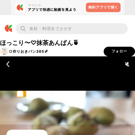
ほっこり〜♡抹茶あんぱん🍵
🍞作りおきパン365🥖
フォロー