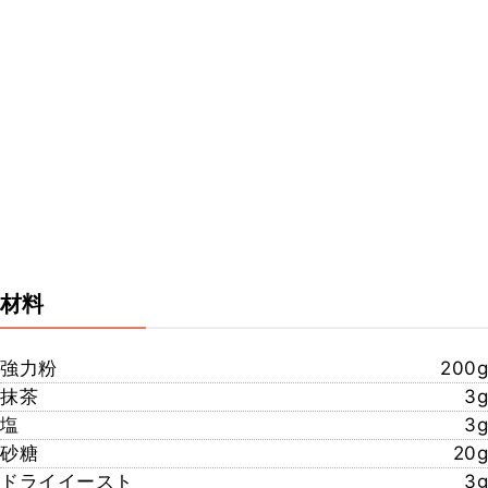
材料
強力粉
200g
抹茶
3g
塩
3g
砂糖
20g
ドライイースト
3g