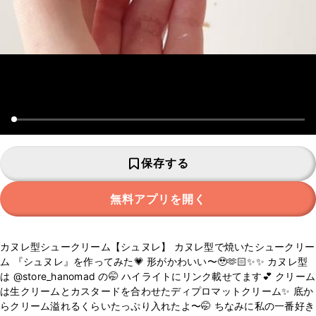
保存する
無料アプリを開く
カヌレ型シュークリーム【シュヌレ】 カヌレ型で焼いたシュークリー
ム 『シュヌレ』を作ってみた💗 形がかわいい〜🥹🫶🏻✨✨ カヌレ型
は @store_hanomad の🤭 ハイライトにリンク載せてます💕 クリーム
は生クリームとカスタードを合わせたディプロマットクリーム✨ 底か
らクリーム溢れるくらいたっぷり入れたよ〜🤭 ちなみに私の一番好き