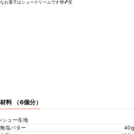
なお菓子はシュークリームです🫣💕笑
材料
（6個分）
▫︎シュー生地
無塩バター
40g