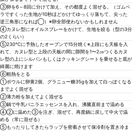
③卵を6～8回に分けて加え、その都度よく混ぜる。（ゴムベ
ラですくった生地が10秒ほどかけてゆっくり落ちて、尖った
逆三角形になれば◯）※卵全部使わないかもしれません
④カヌレ型にオイルスプレーをかけて、生地を絞る（型の3分
の2くらい）
⑤230℃に予熱したオーブンで15分焼く※上段にも天板を入
れて、カヌレ型と上段の天板の間に隙間を1〜2㎝つくるカヌ
レ型の上にシルパンもしくはクッキングシートを乗せると底が
綺麗に焼けます
⑥粗熱をとる
①ボウルに卵黄2個、グラニュー糖35gを加えて白っぽくなる
までよく混ぜる
②薄力粉を加えてよく混ぜる
③鍋で牛乳バニラエッセンスを入れ、沸騰直前まで温める
④②に温めた③を注ぎ、混ぜて、再度鍋に戻して中火で温
める（常に混ぜる）
⑤もったりしてきたらラップを密着させて保冷剤を置き冷ま