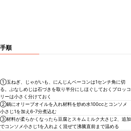
手順
①玉ねぎ、じゃがいも、にんじんベーコンは1センチ角に切
る。ぶなしめじは石づきを取り半分にしほぐしておくブロッコ
リーは小さく分けておく
②鍋にオリーブオイルを入れ材料を炒め水100ccとコンソメ
小さじ1を加え6-7分煮込む
③材料が柔らかくなったら豆腐とスキムミルク大さじ2、追加
でコンソメ小さじ1を入れよく混ぜて沸騰直前まで温める