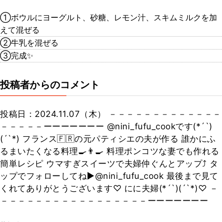
①ボウルにヨーグルト、砂糖、レモン汁、スキムミルクを加
えて混ぜる
②牛乳を混ぜる
③完成✨
投稿者からのコメント
投稿日：2024.11.07（木） －－－－－－－－－－－－－
－－－－－ーーーーーーー @nini_fufu_cookです(*´`)
(´`*) フランス🇫🇷の元パティシエの夫が作る 誰かにふ
るまいたくなる料理🍳👨‍🍳 料理ポンコツな妻でも作れる
簡単レシピ ウマすぎスイーツで夫婦仲ぐんとアップ⤴ タ
ップでフォローしてね▶@nini_fufu_cook 最後まで見て
くれてありがとうございます♡ にに夫婦(*´`)(´`*)♡ －
－－－－－－－－－－－－－－－－－ーーーーーーー