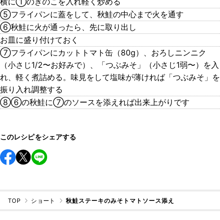
横に①のきのこを入れ軽く炒める
⑤フライパンに蓋をして、秋鮭の中心まで火を通す
⑥秋鮭に火が通ったら、先に取り出し
お皿に盛り付けておく
⑦フライパンにカットトマト缶（80g）、おろしニンニク
（小さじ1/2〜お好みで）、「つぶみそ」（小さじ1弱〜）を入
れ、軽く煮詰める。味見をして塩味が薄ければ「つぶみそ」を
振り入れ調整する
⑧⑥の秋鮭に⑦のソースを添えれば出来上がりです
このレシピをシェアする
TOP
ショート
秋鮭ステーキのみそトマトソース添え