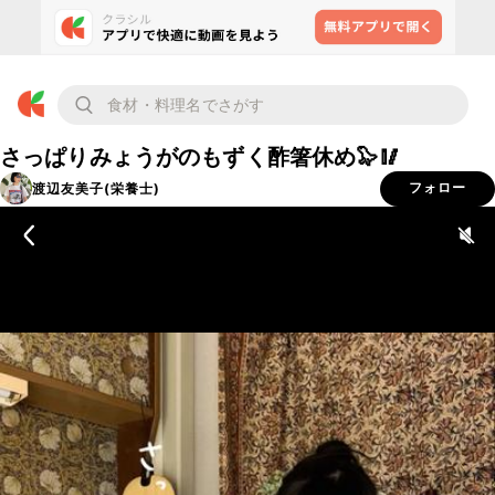
さっぱりみょうがのもずく酢箸休め🦭🥢
渡辺友美子(栄養士)
フォロー