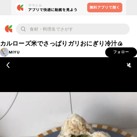
カルローズ米でさっぱりガリおにぎり冷汁🍙
MIYU
フォロー