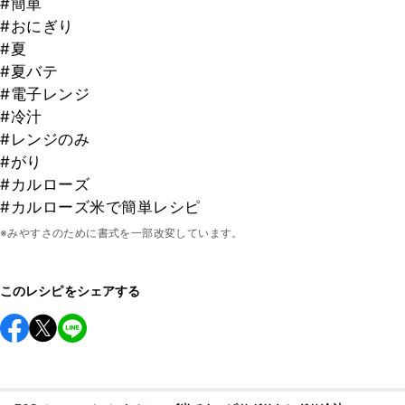
#簡単
#おにぎり
#夏
#夏バテ
#電子レンジ
#冷汁
#レンジのみ
#がり
#カルローズ
#カルローズ米で簡単レシピ
※みやすさのために書式を一部改変しています。
このレシピをシェアする