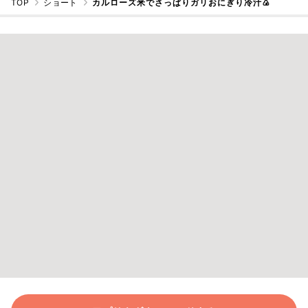
TOP
ショート
カルローズ米でさっぱりガリおにぎり冷汁🍙