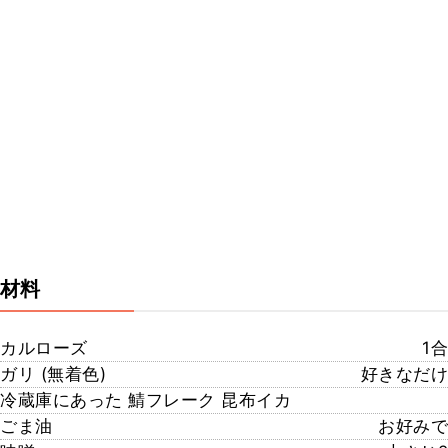
材料
カルローズ
1合
ガリ (無着色)
好きなだけ
冷蔵庫にあった 鯖フレーク 昆布イカ
ごま油
お好みで