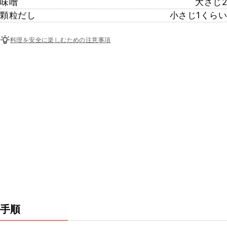
味噌
大さじ2
顆粒だし
小さじ1くらい
料理を安全に楽しむための注意事項
手順