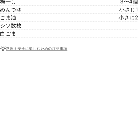
梅干し
3〜4個
めんつゆ
小さじ1
ごま油
小さじ2
シソ数枚
白ごま
料理を安全に楽しむための注意事項