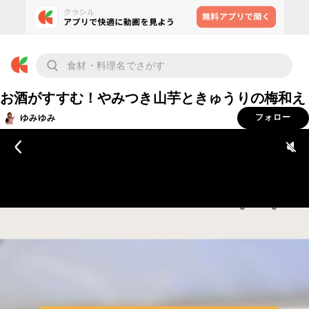
お酒がすすむ！やみつき山芋ときゅうりの梅和え
ゆみゆみ
フォロー