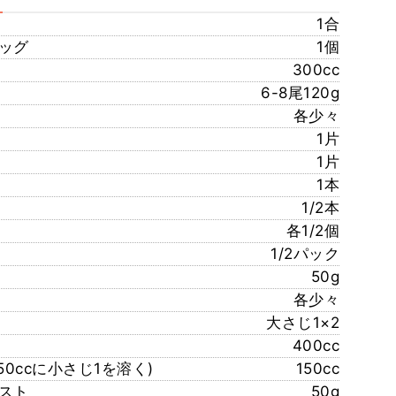
1合
ッグ
1個
300cc
6-8尾120g
各少々
1片
1片
1本
1/2本
各1/2個
1/2パック
50g
各少々
大さじ1×2
400cc
0ccに小さじ1を溶く)
150cc
スト
50g