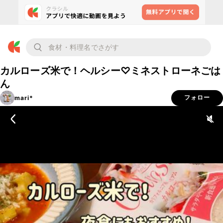
カルローズ米で！ヘルシー♡ミネストローネごは
ん
mari*
フォロー