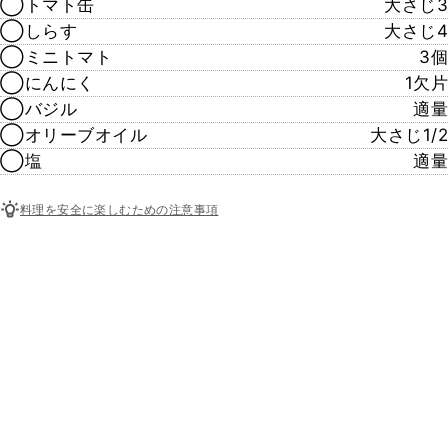
◯トマト缶
大さじ3
◯しらす
大さじ4
◯ミニトマト
3個
◯にんにく
1欠片
◯バジル
適量
◯オリーブオイル
大さじ1/2
◯塩
適量
料理を安全に楽しむための注意事項