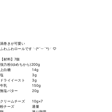
渦巻きが可愛い
ふわふわロールです╰(*´︶`*)╯♡
【材料】7個
強力粉(ゆめちから)200g
上白糖 14g
塩 3g
ドライイースト 3g
牛乳 150g
無塩バター 20g
クリームチーズ 10g×7
粉チーズ 適量
卵 塗り卵用