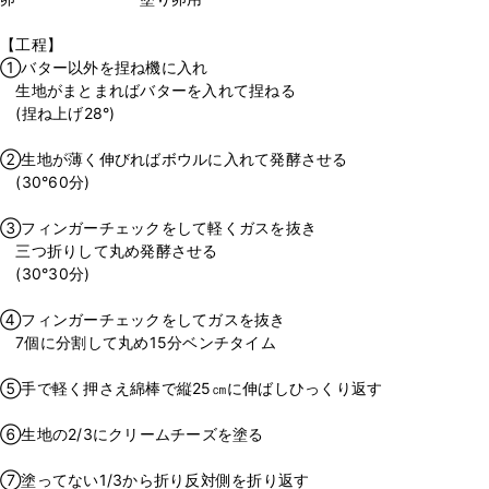
【工程】
①バター以外を捏ね機に入れ
生地がまとまればバターを入れて捏ねる
(捏ね上げ28°)
②生地が薄く伸びればボウルに入れて発酵させる
(30°60分)
③フィンガーチェックをして軽くガスを抜き
三つ折りして丸め発酵させる
(30°30分)
④フィンガーチェックをしてガスを抜き
7個に分割して丸め15分ベンチタイム
⑤手で軽く押さえ綿棒で縦25㎝に伸ばしひっくり返す
⑥生地の2/3にクリームチーズを塗る
⑦塗ってない1/3から折り反対側を折り返す