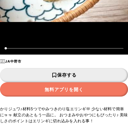
PR
JA中野市
保存する
無料アプリを開く
かりジュワ♪材料5つでやみつきのり塩エリンギ🫶 少ない材料で簡単
に🤜🤜 献立のあともう一品に。 おつまみやおやつにもぴったり♪ 美味
しさのポイントはエリンギに切れ込みを入れる事！