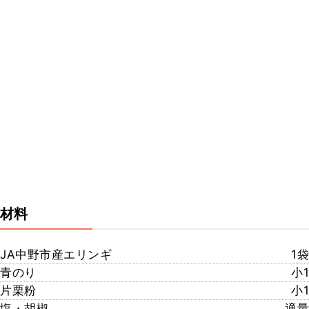
材料
JA中野市産エリンギ
1袋
青のり
小1
片栗粉
小1
塩・胡椒
適量