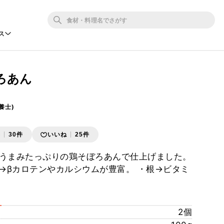
ス
ろあん
養士)
存
30件
いいね
25件
うまみたっぷりの鶏そぼろあんで仕上げました。
・葉→βカロテンやカルシウムが豊富。 ・根→ビタミ
2個