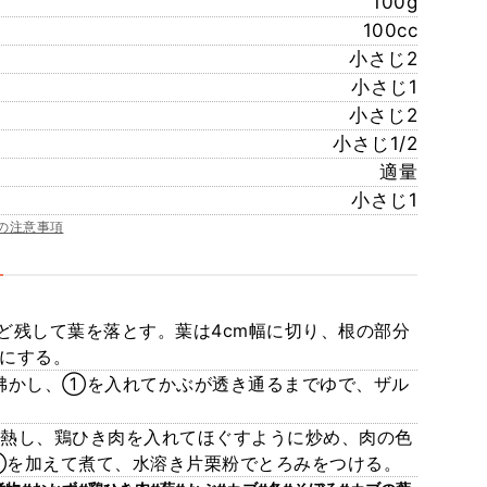
100g
100cc
小さじ2
小さじ1
小さじ2
小さじ1/2
適量
小さじ1
の注意事項
ど残して葉を落とす。葉は4cm幅に切り、根の部分
りにする。
を沸かし、①を入れてかぶが透き通るまでゆで、ザル
を熱し、鶏ひき肉を入れてほぐすように炒め、肉の色
②を加えて煮て、水溶き片栗粉でとろみをつける。