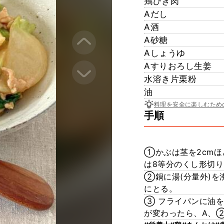
鶏ひき肉
Aだし
A酒
A砂糖
Aしょうゆ
Aすりおろし生姜
水溶き片栗粉
油
料理を安全に楽しむため
手順
①かぶは茎を2cmほ
は8等分のくし形切
②鍋に湯(分量外)
にとる。
③ フライパンに油
が変わったら、A、