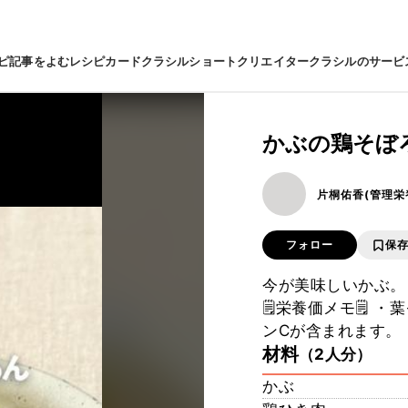
ピ
記事をよむ
レシピカード
クラシルショート
クリエイター
クラシルのサービ
かぶの鶏そぼ
片桐佑香(管理栄
フォロー
保
今が美味しいかぶ。
🗒栄養価メモ🗒 
ンCが含まれます。
材料
（2人分）
かぶ