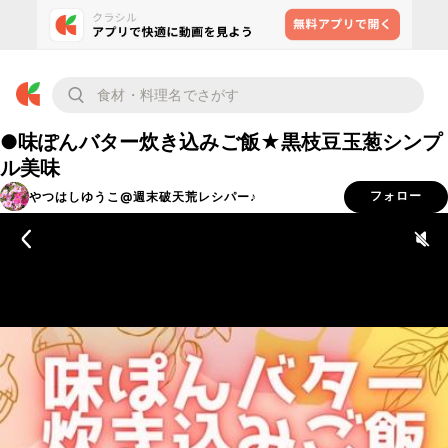
●味ぽんバター炊き込みご飯★黒枝豆玉葱シンプ
ル美味
やつはしゆうこ@週末破天荒レシパー♪
フォロー