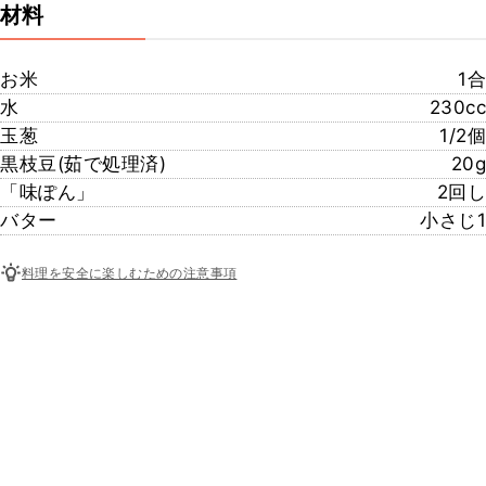
材料
お米
1合
水
230cc
玉葱
1/2個
黒枝豆(茹で処理済)
20g
「味ぽん」
2回し
バター
小さじ1
料理を安全に楽しむための注意事項