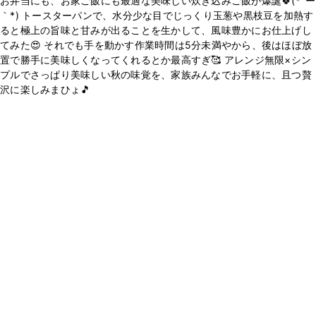
お弁当にも、お家ご飯にも最適な美味しい炊き込みご飯が爆誕🍀(*´ー
｀*) トースターパンで、水分少な目でじっくり玉葱や黒枝豆を加熱す
ると極上の旨味と甘みが出ることを生かして、風味豊かにお仕上げし
てみた😍 それでも手を動かす作業時間は5分未満やから、後はほぼ放
置で勝手に美味しくなってくれるとか最高すぎ🥰 アレンジ無限×シン
プルでさっぱり美味しい秋の味覚を、家族みんなでお手軽に、且つ贅
沢に楽しみまひょ🎵