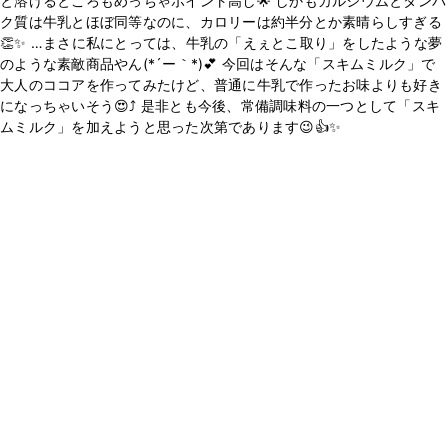
と溶けるところもめっちゃポイント高し🌟 しかもカルシウムとタンパ
ク質は牛乳とほぼ同等なのに、カロリーは約半分とか素晴らしすぎる
👏✨ …まさに私にとっては、牛乳の「えぇとこ取り」をしたような夢
のような素敵商品やん(*´ー｀*)💕 今回はそんな「スキムミルク」で
大人のココアを作ってみたけど、普通に牛乳で作ったお味よりも好き
になっちゃいそう😍⤴️ 是非とも今後、常備調味料の一つとして「スキ
ムミルク」を加えようと思った次第であります😉👍️✨