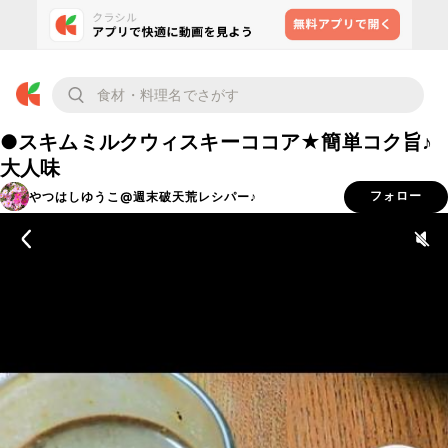
●スキムミルクウィスキーココア★簡単コク旨♪
大人味
やつはしゆうこ@週末破天荒レシパー♪
フォロー