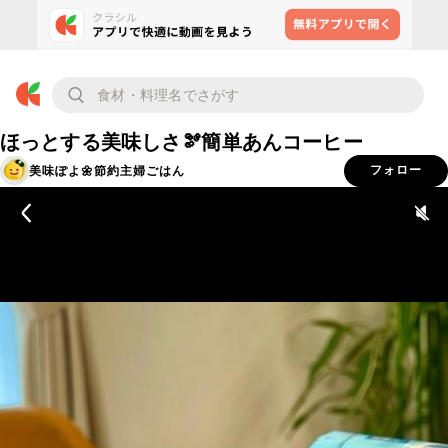
ほっとする美味しさ🫘簡単あんコーヒー
美味ぽよ🌼節約主婦ごはん
フォロー