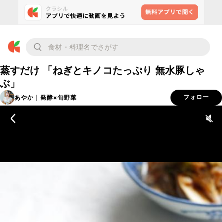
蒸すだけ 「ねぎとキノコたっぷり 無水豚しゃ
ぶ」
あやか｜発酵×旬野菜
フォロー