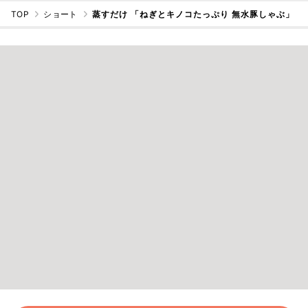
TOP
ショート
蒸すだけ 「ねぎとキノコたっぷり 無水豚しゃぶ」