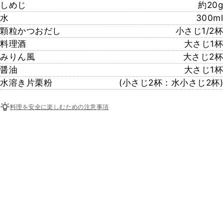
しめじ
約20g
水
300ml
顆粒かつおだし
小さじ1/2杯
料理酒
大さじ1杯
みりん風
大さじ2杯
醤油
大さじ1杯
水溶き片栗粉
(小さじ2杯：水小さじ2杯)
料理を安全に楽しむための注意事項