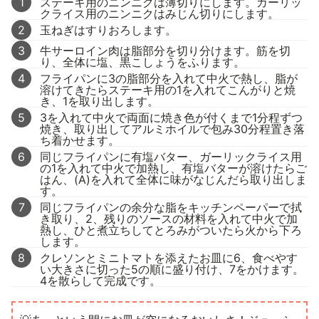
1
ステーキ用のニンニクは薄切りにします。ガーリッ
クライス用のニンニクはみじん切りにします。
2
玉ねぎはすりおろします。
3
牛サーロイン肉は脂部分を切り分けます。筋を切
り、全体に塩、黒こしょうをふります。
4
フライパンに3の脂部分を入れて中火で熱し、脂が
溶けてきたらステーキ用の1を入れてこんがりと焼
き、1を取り出します。
5
3を入れて中火で両面に焼き色が付くまで1分程ずつ
焼き、取り出してアルミホイルで包み30分程置き落
ち着かせます。
6
同じフライパンに有塩バター、ガーリックライス用
の1を入れて中火で加熱し、有塩バターが溶けたらご
はん、(A)を入れて全体に味がなじんだら取り出しま
す。
7
同じフライパンの余分な脂をキッチンペーパーで拭
き取り、2、残りのソースの材料を入れて中火で加
熱し、ひと煮立ちしてとろみがついたら火から下ろ
します。
8
クレソンとミニトマトを添えたお皿に6、食べやす
い大きさに切った5の順に盛り付け、7をかけます。
4を散らして完成です。