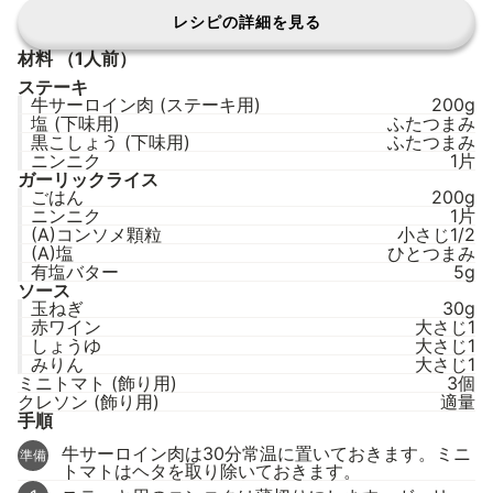
レシピの詳細を見る
材料
（1人前）
ステーキ
牛サーロイン肉 (ステーキ用)
200g
塩 (下味用)
ふたつまみ
黒こしょう (下味用)
ふたつまみ
ニンニク
1片
ガーリックライス
ごはん
200g
ニンニク
1片
(A)コンソメ顆粒
小さじ1/2
(A)塩
ひとつまみ
有塩バター
5g
ソース
玉ねぎ
30g
赤ワイン
大さじ1
しょうゆ
大さじ1
みりん
大さじ1
ミニトマト (飾り用)
3個
クレソン (飾り用)
適量
手順
牛サーロイン肉は30分常温に置いておきます。ミニ
準備
トマトはヘタを取り除いておきます。