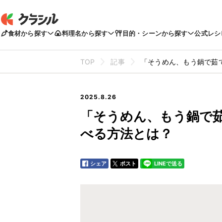
食材から探す
料理名から探す
目的・シーンから探す
公式レシ
TOP
記事
「そうめん、もう鍋で茹
2025.8.26
「そうめん、もう鍋で
べる方法とは？
シェア
ポスト
LINEで送る