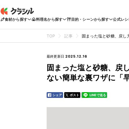
食材から探す
料理名から探す
目的・シーンから探す
公式レシ
TOP
記事
固まった塩と砂糖、戻し
最終更新日
2025.12.16
固まった塩と砂糖、戻
ない簡単な裏ワザに「
シェア
ポスト
LINEで送る